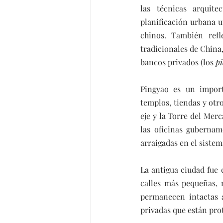
las técnicas arquite
planificación urbana ut
chinos. También refle
tradicionales de China,
bancos privados (los 
p
Pingyao es un import
templos, tiendas y otr
eje y la Torre del Merc
las oficinas gubernam
arraigadas en el sistem
La antigua ciudad fue 
calles más pequeñas, m
permanecen intactas a
privadas que están prot