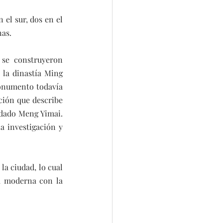
el sur, dos en el 
nas.
se construyeron 
 la dinastía Ming 
onumento todavía 
ción que describe 
dado Meng Yimai. 
a investigación y 
a ciudad, lo cual 
a moderna con la 