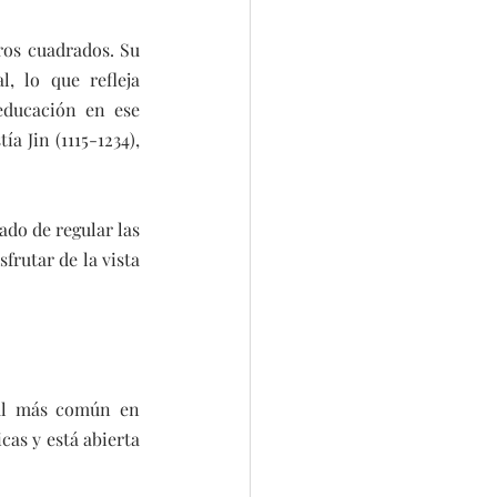
ros cuadrados. Su 
 lo que refleja 
educación en ese 
 Jin (1115-1234), 
do de regular las 
frutar de la vista 
ial más común en 
as y está abierta 