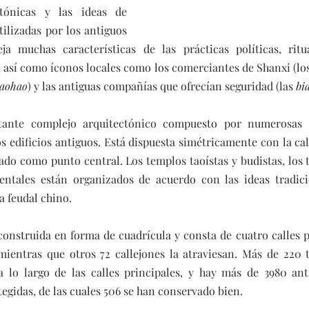
ctónicas y las ideas de 
ilizadas por los antiguos 
ja muchas características de las prácticas políticas, ritua
 así como íconos locales como los comerciantes de Shanxi (los j
iaohao
) y las antiguas compañías que ofrecían seguridad (las 
bi
ante complejo arquitectónico compuesto por numerosas cal
os edificios antiguos. Está dispuesta simétricamente con la ca
ado como punto central. Los templos taoístas y budistas, los t
entales están organizados de acuerdo con las ideas tradici
a feudal chino.
construida en forma de cuadrícula y consta de cuatro calles p
ientras que otros 72 callejones la atraviesan. Más de 220 ti
 lo largo de las calles principales, y hay más de 3980 anti
egidas, de las cuales 506 se han conservado bien.