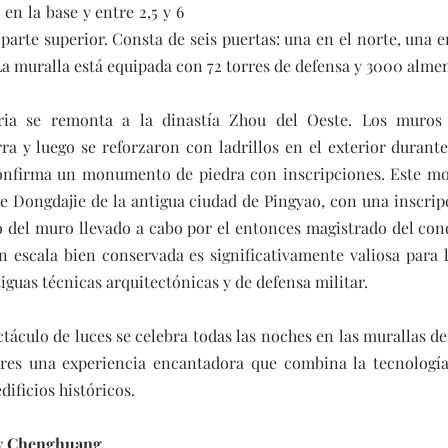
en la base y entre 2,5 y 6 
arte superior. Consta de seis puertas: una en el norte, una en 
 La muralla está equipada con 72 torres de defensa y 3000 alme
ria se remonta a la dinastía Zhou del Oeste. Los muros 
ra y luego se reforzaron con ladrillos en el exterior durante
confirma un monumento de piedra con inscripciones. Este m
le Dongdajie de la antigua ciudad de Pingyao, con una inscrip
o del muro llevado a cabo por el entonces magistrado del con
n escala bien conservada es significativamente valiosa para l
iguas técnicas arquitectónicas y de defensa militar.
culo de luces se celebra todas las noches en las murallas de l
ores una experiencia encantadora que combina la tecnologí
dificios históricos.
 y Chenghuang