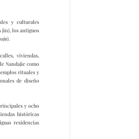
les y culturales 
in), los antiguos 
aoju
).
les, viviendas, 
lle Nandajie como 
emplos rituales y 
onales de diseño 
rincipales y ocho 
endas históricas 
guas residencias 