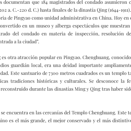
cos documentan que 184 magistrados del condado asumieron c
02 a. C.-220 d. C.) hasta finales de la dinastía Qing (1644-1911). 
toria de Pingyao como unidad administrativa en China. Hoy en d
onvertido en un museo y alberga espectáculos que muestran la
rado del condado en materia de inspección, resolución de
trada a la ciudad”.
es otra atracción popular en Pingyao. Chenghuang, conocido
l dios guardián local, era una deidad importante ampliamente
edad. Este santuario de 7300 metros cuadrados es un templo t
icas tradiciones históricas y culturales. Se desconoce la fe
 reconstruido durante las dinastías Ming y Qing tras haber sid
se encuentra en las cercanías del Templo Chenghuang. Este te
ino es el más grande, el mejor conservado y el más distintivo