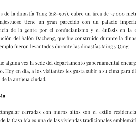
s de la dinastía Tang (618-907), cubre un área de 37.000 met
ajestuoso tiene un gran parecido con un palacio imperial,
cia de la gente por el confucianismo y el énfasis en la 
ión del Salón Dacheng, que fue construido durante la dinastía
 templo fueron levantados durante las dinastías Ming y Qing.
ue alguna vez la sede del departamento gubernamental encarga
 Hoy en día, a los visitantes les gusta subir a su cima para dis
 de la antigua ciudad.
 Ma
ctangular cerradas con muros altos son el estilo residenc
de la Casa Ma es una de las viviendas tradicionales emblemátic