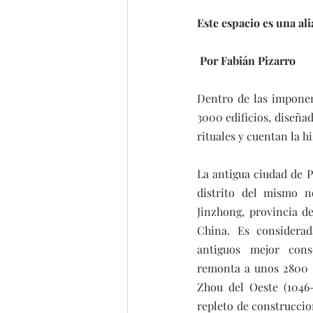
Este espacio es una al
 Por Fabián Pizarro
Dentro de las imponen
3000 edificios, diseña
rituales y cuentan la h
La antigua ciudad de P
distrito del mismo n
Jinzhong, provincia de
China. Es considera
antiguos mejor cons
remonta a unos 2800 a
Zhou del Oeste (1046-
repleto de construccion