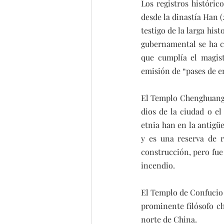
Los registros históri
desde la dinastía Han (2
testigo de la larga his
gubernamental se ha c
que cumplía el magist
emisión de “pases de en
El Templo Chenghuang 
dios de la ciudad o e
etnia han en la antigü
y es una reserva de r
construcción, pero fue
incendio.
El Templo de Confucio 
prominente filósofo ch
norte de China.