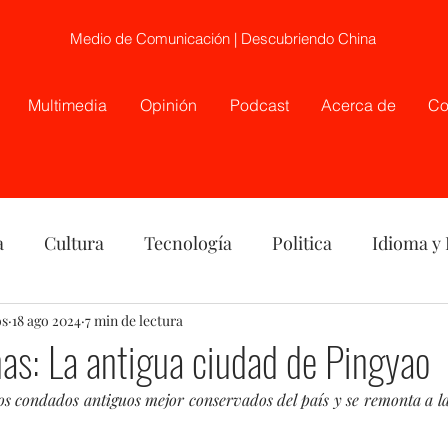
Medio de Comunicación | Descubriendo China
Multimedia
Opinión
Podcast
Acerca de
Co
a
Cultura
Tecnología
Politica
Idioma y
os
nión
18 ago 2024
China
7 min de lectura
Etnia
Telecirugía, Chile, China
nas: La antigua ciudad de Pingyao
s condados antiguos mejor conservados del país y se remonta a la