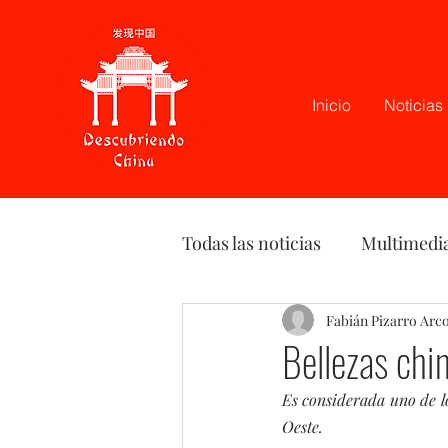
Inicio
Noticias
Todas las noticias
Multimedi
Latam
Podcast
Fabián Pizarro Arc
Opi
Bellezas chi
Es considerada uno de lo
Oeste.