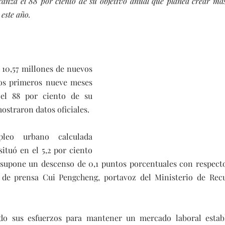
canza el 88 por ciento de su objetivo anual que planea crear más
este año.
 10,57 millones de nuevos 
os primeros nueve meses 
el 88 por ciento de su 
ostraron datos oficiales.
eo urbano calculada 
ituó en el 5,2 por ciento 
 supone un descenso de 0,1 puntos porcentuales con respecto 
 de prensa Cui Pengcheng, portavoz del Ministerio de Rec
ado sus esfuerzos para mantener un mercado laboral establ