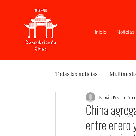
Inicio
Noticias
Todas las noticias
Multimedi
Latam
Podcast
Fabián Pizarro Arc
Opi
China agreg
entre enero 