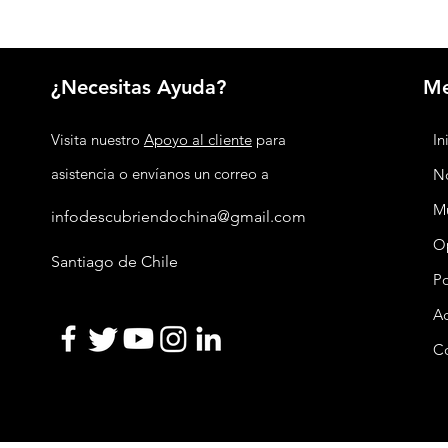
años su acuerdo de swap de monedas
¿Necesitas Ayuda?
M
Visita nuestro
Apoyo al cliente
para
In
asistencia o envíanos un correo a
No
M
infodescubriendochina@gmail.com
O
Santiago de Chile
P
Ac
C