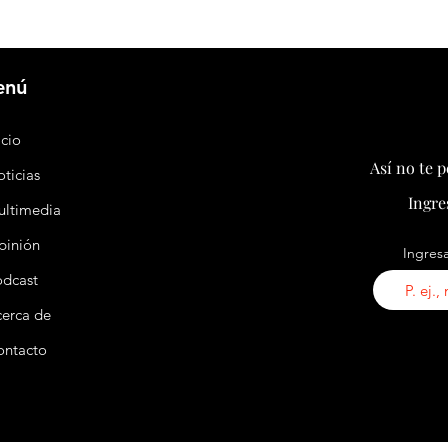
US$73.600 millones para reforzar la
impone
liquidez financiera
export
tensió
enú
icio
Así no te 
ticias
Ingre
ultimedia
pinión
Ingresa
odcast
erca de
ontacto