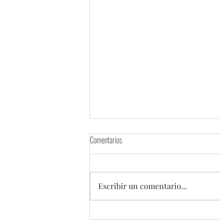
Comentarios
Escribir un comentario...
Argentina y China renuevan por cinco