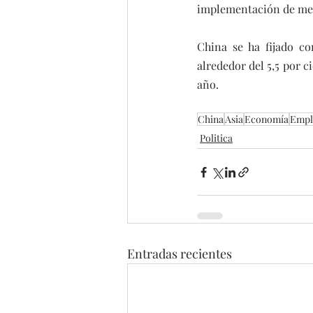
implementación de med
China se ha fijado c
alrededor del 5,5 por 
año.
China
Asia
Economía
Empl
Politica
Entradas recientes