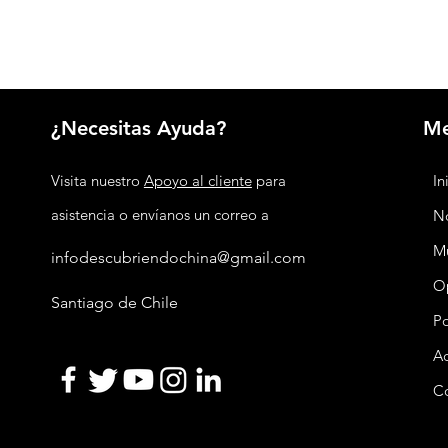
¿Necesitas Ayuda?
M
Visita nuestro
Apoyo al cliente
para
In
asistencia o envíanos un correo a
No
M
infodescubriendochina@gmail.com
O
Santiago de Chile
P
Ac
C