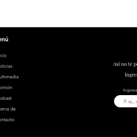
enú
icio
Así no te 
ticias
Ingre
ultimedia
pinión
Ingresa
odcast
erca de
ontacto