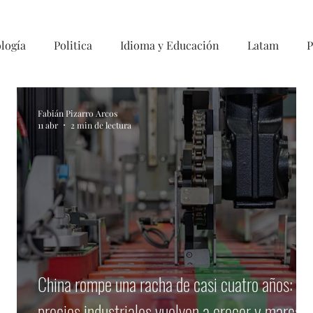
logía
Politica
Idioma y Educación
Latam
P
Fabián Pizarro Arcos
11 abr
2 min de lectura
China rompe una racha de casi cuatro años:
precios industriales vuelven a crecer y marcan