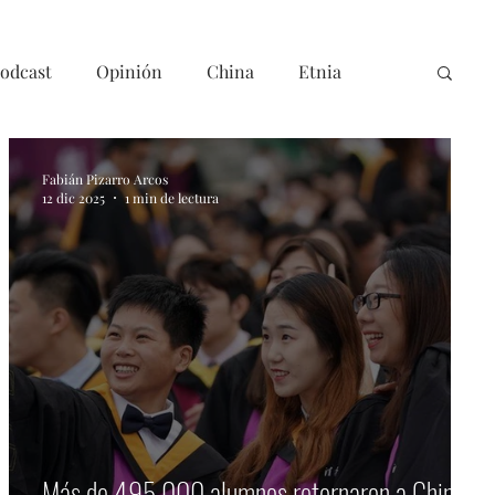
odcast
Opinión
China
Etnia
Fabián Pizarro Arcos
12 dic 2025
1 min de lectura
Más de 495.000 alumnos retornaron a China