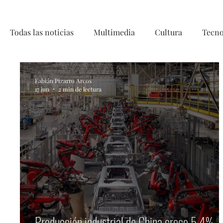
Todas las noticias
Multimedia
Cultura
Tecno
Telecirugía, Chile, China, Innovaci
Fabián Pizarro Arcos
17 jun
2 min de lectura
Producción industrial de China crece 5,4%