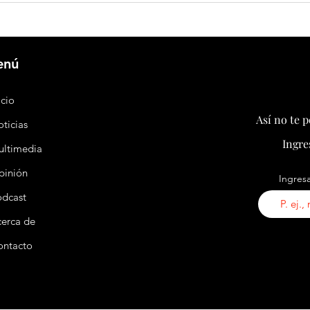
durante los primeros siete meses de
de su 
2026
a aler
Dolphi
enú
icio
Así no te 
ticias
Ingre
ultimedia
pinión
Ingresa
odcast
erca de
ontacto