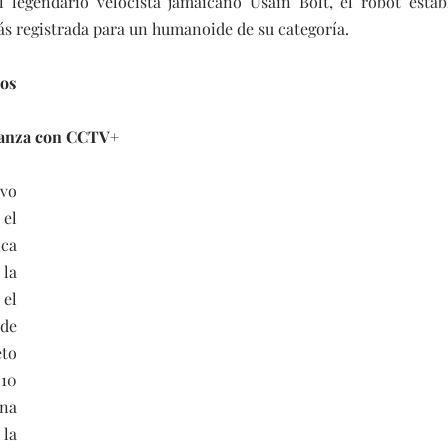
 legendario velocista jamaicano Usain Bolt, el robot estab
ás registrada para un humanoide de su categoría.
cos
lianza con CCTV+
o 
el 
a 
a 
el 
de 
o 
0 
na 
la 