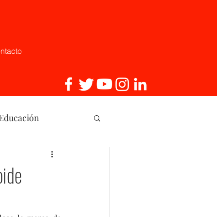
ntacto
 Educación
, Innovaci
oide