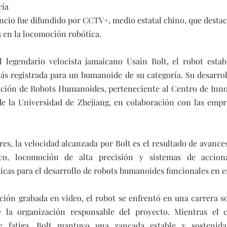
ía 
uncio fue difundido por CCTV+, medio estatal chino, que destac
 en la locomoción robótica.
 legendario velocista jamaicano Usain Bolt, el robot estab
ás registrada para un humanoide de su categoría. Su desarrol
ación de Robots Humanoides, perteneciente al Centro de Innov
de la Universidad de Zhejiang, en colaboración con las empre
es, la velocidad alcanzada por Bolt es el resultado de avances
ico, locomoción de alta precisión y sistemas de accion
ticas para el desarrollo de robots humanoides funcionales en e
ión grabada en video, el robot se enfrentó en una carrera so
 la organización responsable del proyecto. Mientras el 
e fatiga, Bolt mantuvo una zancada estable y sostenida