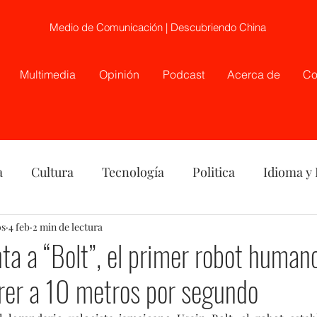
Medio de Comunicación | Descubriendo China
Multimedia
Opinión
Podcast
Acerca de
Co
a
Cultura
Tecnología
Politica
Idioma y
os
nión
4 feb
2 min de lectura
China
Etnia
Telecirugía, Chile, China
ta a “Bolt”, el primer robot human
rer a 10 metros por segundo