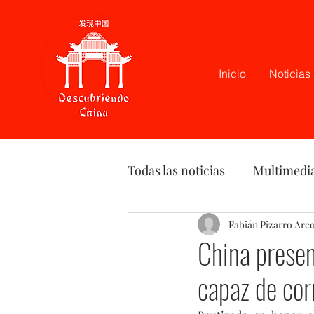
Inicio
Noticias
Todas las noticias
Multimedi
Latam
Podcast
Fabián Pizarro Arc
Opi
China presen
capaz de cor