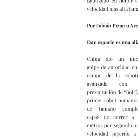
Bautizado en honor al
velocidad más alta jam
Por Fabián Pizarro Ar
Este espacio es una a
China dio un nuev
golpe de autoridad en 
campo de la robótic
avanzada con l
presentación de “Bolt”, 
primer robot humanoi
de tamaño complet
capaz de correr a 1
metros por segundo, u
velocidad superior a 