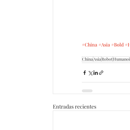
#China
#Asia
#Bold
#
China
Asia
Robot
Humanoi
Entradas recientes