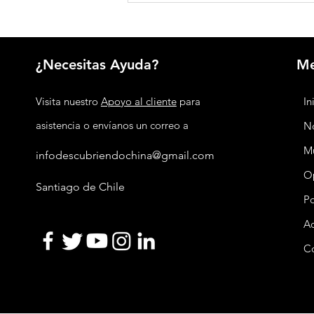
boleto del metro en 21 años
¿Necesitas Ayuda?
M
Visita nuestro
Apoyo al cliente
para
In
asistencia o envíanos un correo a
No
M
infodescubriendochina@gmail.com
O
Santiago de Chile
P
Ac
C