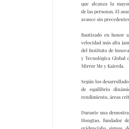
que alcanza la mayor
de las personas. El an
avance sin precedentes
Bautizado en honor al
velocidad más alta jam
del Instituto de Innov
y Tecnológica Global 
Mirror Me y Kaierda.
Según los desarrollador
de equilibrio dinám
rendimiento, áreas crí
Durante una demostrac
Hongtao, fundador de
evidenciaba signos d