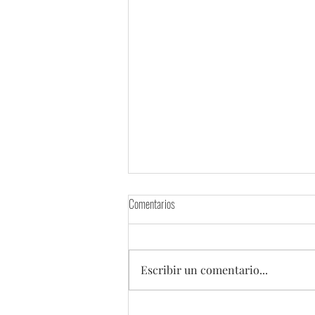
Comentarios
Escribir un comentario...
Shanghái evalúa su primer aumento en el