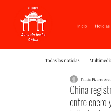
Inicio
Noticias
Todas las noticias
Multimedi
Latam
Podcast
Fabián Pizarro Arc
Opi
China regist
entre enero 