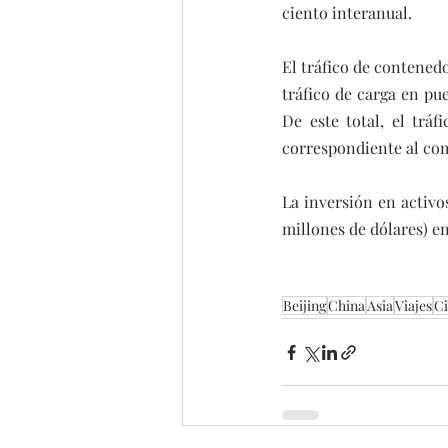
ciento interanual.
El tráfico de contened
tráfico de carga en pu
De este total, el trá
correspondiente al com
La inversión en activos
millones de dólares) e
Beijing
China
Asia
Viajes
Ci