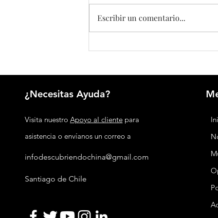
Escribir un comentario...
Seguridad nacional integral: la estrategia
de China para proteger su desarrollo
¿Necesitas Ayuda?
M
Visita nuestro
Apoyo al cliente
para
In
asistencia o envíanos un correo a
No
M
infodescubriendochina@gmail.com
O
Santiago de Chile
P
Ac