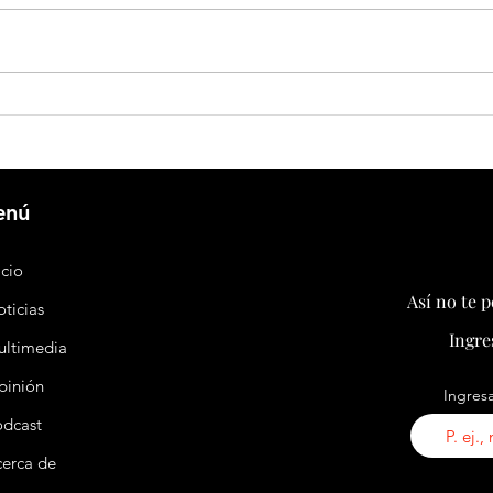
Huawei y Agrícola Santa Sara apuestan
China 
por el almacenamiento energético para
plataf
transformar la agricultura chilena
patas 
enú
icio
Así no te 
ticias
Ingre
ultimedia
pinión
Ingresa
odcast
erca de