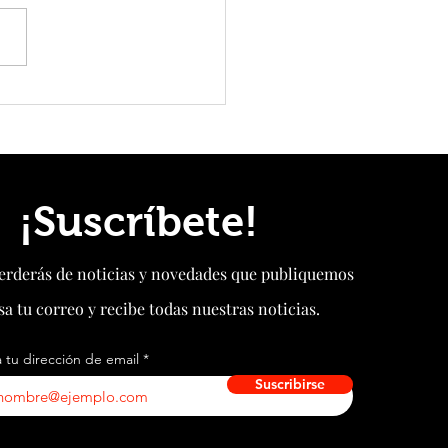
pone en operación la primera
orma eólica flotante de 16 MW con
tensadas del mundo
¡Suscríbete!
perderás de noticias y novedades que publiquemos
sa tu correo y recibe todas nuestras noticias.
 tu dirección de email
Suscribirse