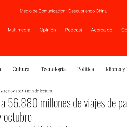
Medio de Comunicación | Descubriendo China
Multimedia
Opinión
Podcast
Acerca de
Co
a
Cultura
Tecnología
Politica
Idioma y
os
nión
29 nov 2025
China
1 min de lectura
Etnia
Telecirugía, Chile, China
ra 56.880 millones de viajes de pa
y octubre