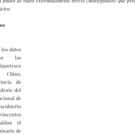
n pulsos de radio extremadamente breves (milisegundos) que prov
áctea.
cos
los datos 
or las 
gantesco 
 China, 
incia de 
dente del 
cional de 
cubierto 
centes 
aldan el 
inario de 