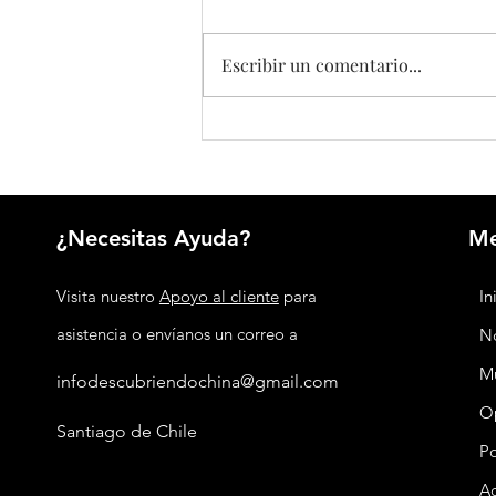
Escribir un comentario...
Shanghái evalúa su primer aumento en el
boleto del metro en 21 años
¿Necesitas Ayuda?
M
Visita nuestro
Apoyo al cliente
para
In
asistencia o envíanos un correo a
No
M
infodescubriendochina@gmail.com
O
Santiago de Chile
P
Ac