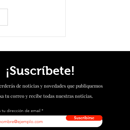
en alarma máxima por la llegada
decimotercer tifón del 2026: eleva
ta naranja ante la proximidad
n
¡Suscríbete!
perderás de noticias y novedades que publiquemos
sa tu correo y recibe todas nuestras noticias.
 tu dirección de email
Suscribirse