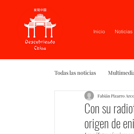
Inicio
Noticias
Todas las noticias
Multimedi
Latam
Podcast
Fabián Pizarro Arc
Opi
Con su radio
origen de en