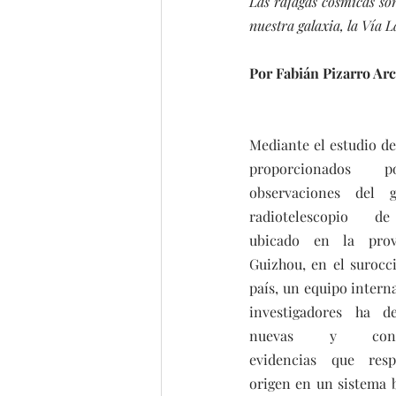
Las ráfagas cósmicas so
nuestra galaxia, la Vía L
Por Fabián Pizarro Ar
Mediante el estudio de 
proporcionados p
observaciones del gi
radiotelescopio de
ubicado en la prov
Guizhou, en el surocci
país, un equipo interna
investigadores ha des
nuevas y convin
evidencias que resp
origen en un sistema b