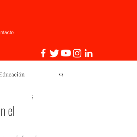
ntacto
 Educación
, Innovaci
n el