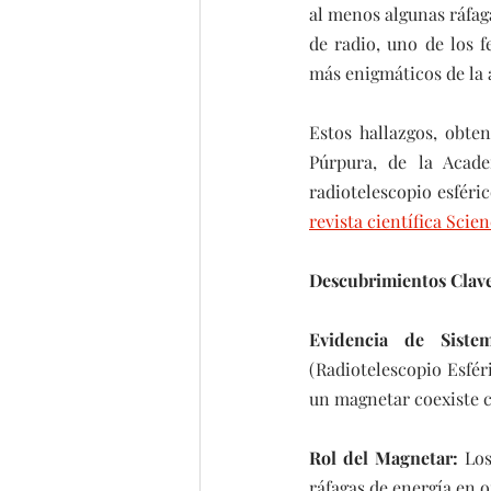
al menos algunas ráfaga
de radio, uno de los 
más enigmáticos de la 
Estos hallazgos, obte
Púrpura, de la Acade
radiotelescopio esféri
revista científica Scien
Descubrimientos Clave
Evidencia de Sistem
(Radiotelescopio Esfér
un magnetar coexiste c
Rol del Magnetar:
 Lo
ráfagas de energía en 