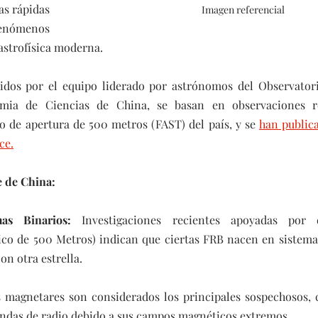
s rápidas 
Imagen referencial
fenómenos 
astrofísica moderna.
nidos por el equipo liderado por astrónomos del Observator
mia de Ciencias de China, se basan en observaciones re
co de apertura de 500 metros (FAST) del país, y se 
han publica
ce.
 de China:
as Binarios:
 Investigaciones recientes apoyadas por 
ico de 500 Metros) indican que ciertas FRB nacen en sistemas
on otra estrella.
s magnetares son considerados los principales sospechosos, c
ondas de radio debido a sus campos magnéticos extremos.