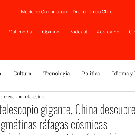
Medio de Comunicación | Descubriendo China
Multimedia
Opinión
Podcast
Acerca de
Co
a
Cultura
Tecnología
Politica
Idioma y
os
nión
17 ene
2 min de lectura
China
Etnia
Telecirugía, Chile, China
telescopio gigante, China descubre
igmáticas ráfagas cósmicas