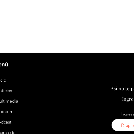
Comercio exterior de China crece 17,3 %
China 
durante los primeros siete meses de
de su 
2026
a aler
Dolphi
enú
icio
Así no te 
ticias
Ingre
ultimedia
pinión
Ingresa
odcast
erca de