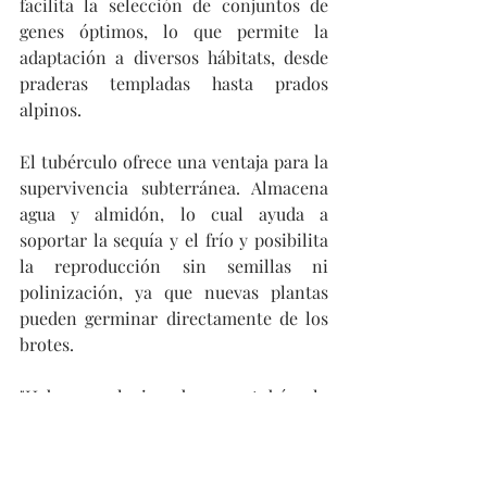
facilita la selección de conjuntos de 
genes óptimos, lo que permite la 
adaptación a diversos hábitats, desde 
praderas templadas hasta prados 
alpinos.
El tubérculo ofrece una ventaja para la 
supervivencia subterránea. Almacena 
agua y almidón, lo cual ayuda a 
soportar la sequía y el frío y posibilita 
la reproducción sin semillas ni 
polinización, ya que nuevas plantas 
pueden germinar directamente de los 
brotes.
"Haber evolucionado un tubérculo 
trajo consigo una enorme ventaja en 
entornos hostiles y propició una 
explosión de nuevas especies que ha 