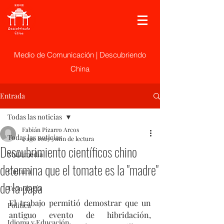
Medio de Comunicación | Descubriendo
China
Entrada
Todas las noticias
Fabián Pizarro Arcos
Todas las noticias
4 ago 2025
3 min de lectura
Descubrimiento científicos chino
Multimedia
determina que el tomate es la "madre"
Cultura
de la papa
Tecnología
El trabajo permitió demostrar que un 
Politica
antiguo evento de hibridación, 
Idioma y Educación