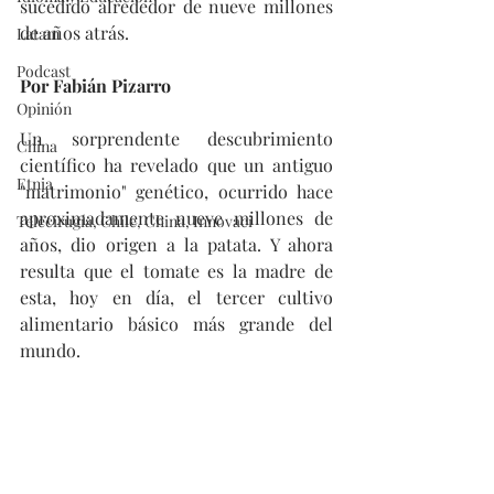
sucedido alrededor de nueve millones 
de años atrás.
Latam
Podcast
Por Fabián Pizarro
Opinión
Un sorprendente descubrimiento 
China
científico ha revelado que un antiguo 
Etnia
"matrimonio" genético, ocurrido hace 
aproximadamente nueve millones de 
Telecirugía, Chile, China, Innovaci
años, dio origen a la patata. Y ahora 
resulta que el tomate es la madre de 
esta, hoy en día, el tercer cultivo 
alimentario básico más grande del 
mundo.