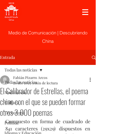
Medio de Comunicación | Descubriendo
China
Entrada
Todas las noticias
Fabián Pizarro Arcos
Todas las noticias
26 abr 2025
3 min de lectura
El Calibrador de Estrellas, el poema
Multimedia
chino con el que se pueden formar
Cultura
otros 3.000 poemas
Tecnología
Compuesto en forma de cuadrado de 
Politica
841 caracteres (29x29) dispuestos en 
Idioma y Educación