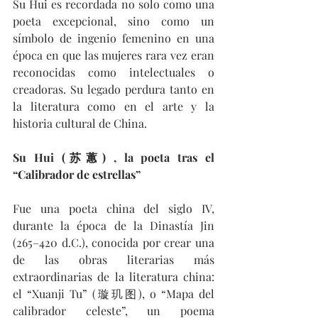
Su Hui es recordada no solo como una 
poeta excepcional, sino como un 
símbolo de ingenio femenino en una 
época en que las mujeres rara vez eran 
reconocidas como intelectuales o 
creadoras. Su legado perdura tanto en 
la literatura como en el arte y la 
historia cultural de China.
Su Hui (苏蕙) , la poeta tras el 
“Calibrador de estrellas”
Fue una poeta china del siglo IV, 
durante la época de la Dinastía Jin 
(265–420 d.C.), conocida por crear una 
de las obras literarias más 
extraordinarias de la literatura china: 
el “Xuanji Tu” (璇玑图), o “Mapa del 
calibrador celeste”, un poema 