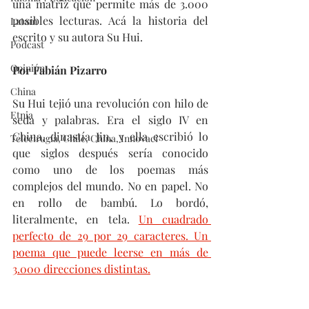
una matriz que permite más de 3.000 
posibles lecturas. Acá la historia del 
Latam
escrito y su autora Su Hui.
Podcast
Opinión
Por Fabián Pizarro
China
Su Hui tejió una revolución con hilo de 
Etnia
seda y palabras. Era el siglo IV en 
China, dinastía Jin, y ella escribió lo 
Telecirugía, Chile, China, Innovaci
que siglos después sería conocido 
como uno de los poemas más 
complejos del mundo. No en papel. No 
en rollo de bambú. Lo bordó, 
literalmente, en tela. 
Un cuadrado 
perfecto de 29 por 29 caracteres. Un 
poema que puede leerse en más de 
3.000 direcciones distintas.