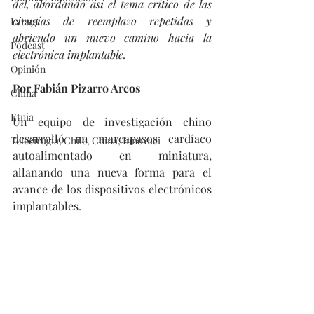
del, abordando así el tema crítico de las 
cirugías de reemplazo repetidas y 
Latam
abriendo un nuevo camino hacia la 
Podcast
electrónica implantable.
Opinión
Por Fabián Pizarro Arcos
China
Etnia
Un equipo de investigación chino 
desarrolló un marcapasos cardíaco 
Telecirugía, Chile, China, Innovaci
autoalimentado en miniatura, 
allanando una nueva forma para el 
avance de los dispositivos electrónicos 
implantables.