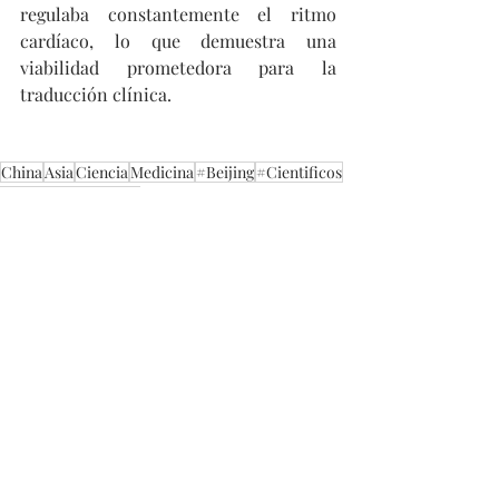
regulaba constantemente el ritmo 
cardíaco, lo que demuestra una 
viabilidad prometedora para la 
traducción clínica.
China
Asia
Ciencia
Medicina
#Beijing
#Cientificos
Corazón
Marcapaso
Tecnología
Entradas recientes
Ver todo