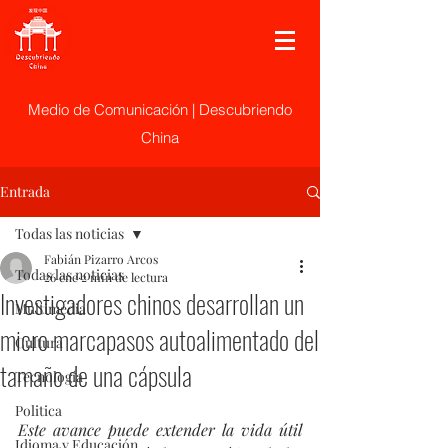
Medio de Comunicación | Descubriendo
China
Entrada
Todas las noticias
Fabián Pizarro Arcos
Todas las noticias
26 ene
2 min de lectura
Investigadores chinos desarrollan un
Multimedia
micro marcapasos autoalimentado del
Cultura
tamaño de una cápsula
Tecnología
Politica
Este avance puede extender la vida útil 
Idioma y Educación