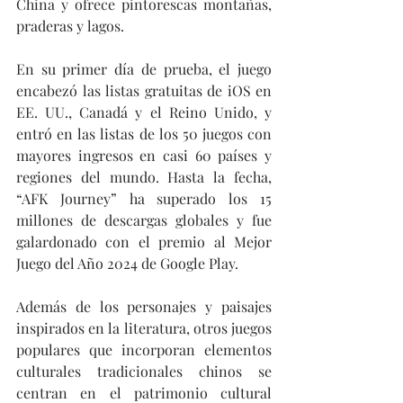
China y ofrece pintorescas montañas, 
praderas y lagos.
En su primer día de prueba, el juego 
encabezó las listas gratuitas de iOS en 
EE. UU., Canadá y el Reino Unido, y 
entró en las listas de los 50 juegos con 
mayores ingresos en casi 60 países y 
regiones del mundo. Hasta la fecha, 
“AFK Journey” ha superado los 15 
millones de descargas globales y fue 
galardonado con el premio al Mejor 
Juego del Año 2024 de Google Play.
Además de los personajes y paisajes 
inspirados en la literatura, otros juegos 
populares que incorporan elementos 
culturales tradicionales chinos se 
centran en el patrimonio cultural 