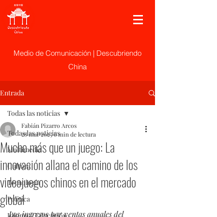
Medio de Comunicación | Descubriendo
China
Entrada
Todas las noticias
Fabián Pizarro Arcos
Todas las noticias
28 mar 2025
6 min de lectura
Mucho más que un juego: La
Multimedia
innovación allana el camino de los
Cultura
videojuegos chinos en el mercado
Tecnología
global
Politica
Los ingresos por ventas anuales del 
Idioma y Educación