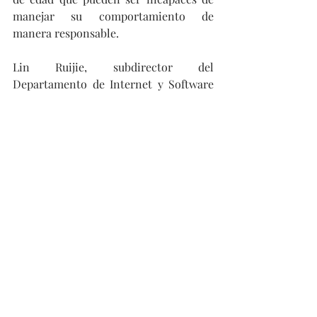
manejar su comportamiento de 
manera responsable.
Lin Ruijie, subdirector del 
Departamento de Internet y Software 
de los laboratorios CTTL Terminal de 
la Academia de Tecnología de la 
Información y las Comunicaciones de 
China, destacó que la protección de los 
menores dependerá más de la 
tecnología de identificación de 
inteligencia artificial en el futuro.
“Al aplicar los últimos algoritmos de 
inteligencia artificial y aprendizaje 
automático, el sistema podrá 
identificar más las expresiones 
faciales, los comportamientos y las 