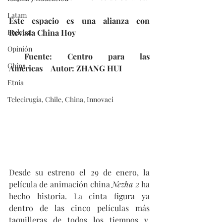
Latam
Este espacio es una alianza con 
Podcast
Revista China Hoy
Opinión
 Fuente: Centro para las 
China
Américas    Autor: ZHANG HUI
Etnia
Telecirugía, Chile, China, Innovaci
Desde su estreno el 29 de enero, la 
película de animación china 
Nezha 2
 ha 
hecho historia. La cinta figura ya 
dentro de las cinco películas más 
taquilleras de todos los tiempos y, 