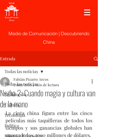
Medio de Comunicación | Descubriendo
China
Entrada
Todas las noticias
Fabián Pizarro Arcos
Todas las noticias
2 may 2025
4 min de lectura
Nezha 2: Cuando magia y cultura van
Multimedia
de la mano
Cultura
La cinta china figura entre las cinco 
Tecnología
películas más taquilleras de todos los 
Politica
tiempos y sus ganancias globales han 
superado los 2090 millones de dólares.
Idioma y Educación