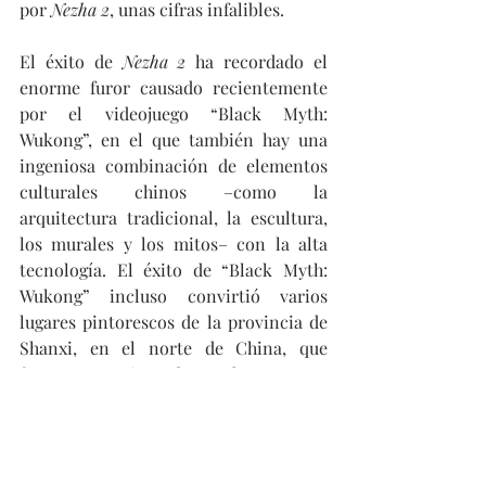
por 
Nezha 2
, unas cifras infalibles.
El éxito de 
Nezha 2
 ha recordado el 
enorme furor causado recientemente 
por el videojuego “Black Myth: 
Wukong”, en el que también hay una 
ingeniosa combinación de elementos 
culturales chinos –como la 
arquitectura tradicional, la escultura, 
los murales y los mitos– con la alta 
tecnología. El éxito de “Black Myth: 
Wukong” incluso convirtió varios 
lugares pintorescos de la provincia de 
Shanxi, en el norte de China, que 
fueron prototipos de muchas escenas 
del videojuego, en destinos turísticos 
de moda. 
Nezha 2
 y “Black Myth: 
Wukong”, junto con otras películas 
chinas como La creación de los dioses 