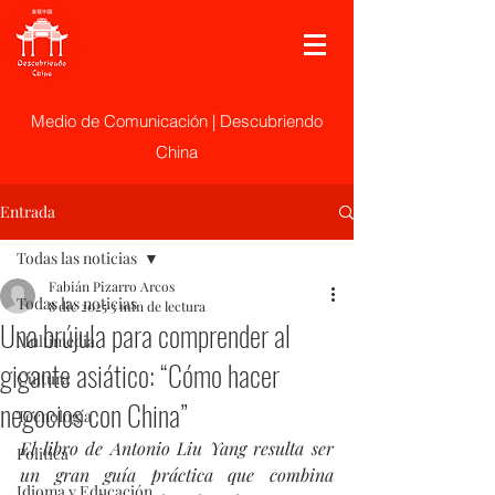
Medio de Comunicación | Descubriendo
China
Entrada
Todas las noticias
Fabián Pizarro Arcos
Todas las noticias
8 dic 2025
3 min de lectura
Una brújula para comprender al
Multimedia
gigante asiático: “Cómo hacer
Cultura
negocios con China”
Tecnología
El libro de Antonio Liu Yang resulta ser 
Politica
un gran guía práctica que combina 
Idioma y Educación