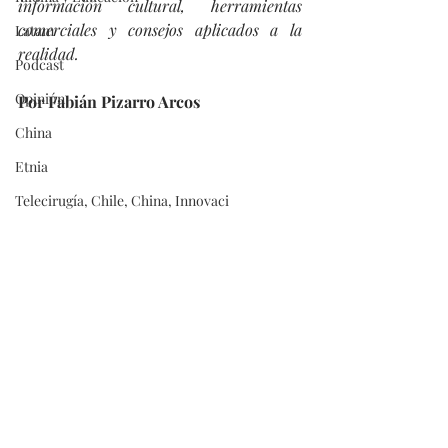
información cultural, herramientas 
comerciales y consejos aplicados a la 
Latam
realidad.
Podcast
Opinión
Por Fabián Pizarro Arcos
China
Etnia
Telecirugía, Chile, China, Innovaci