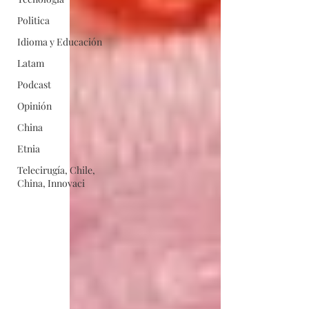
Politica
Idioma y Educación
Latam
Podcast
Opinión
China
Etnia
Telecirugía, Chile,
China, Innovaci