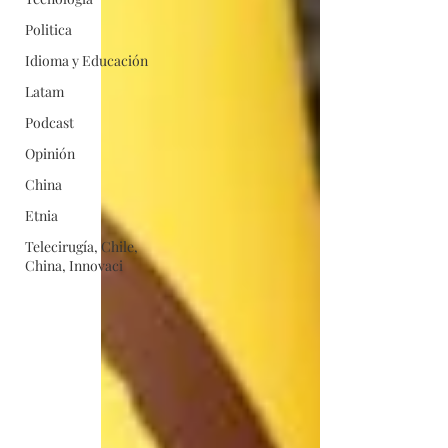
Politica
Idioma y Educación
Latam
Podcast
Opinión
China
Etnia
Telecirugía, Chile,
China, Innovaci