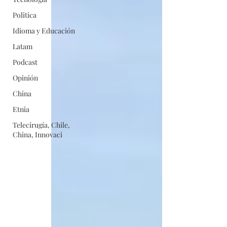
Politica
Idioma y Educación
Latam
Podcast
Opinión
China
Etnia
Telecirugía, Chile,
China, Innovaci