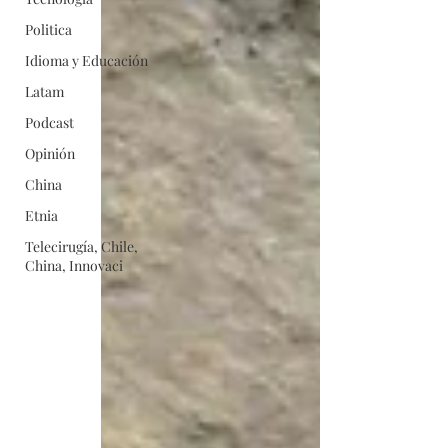
Politica
Idioma y Educación
Latam
Podcast
Opinión
China
Etnia
Telecirugía, Chile,
China, Innovaci