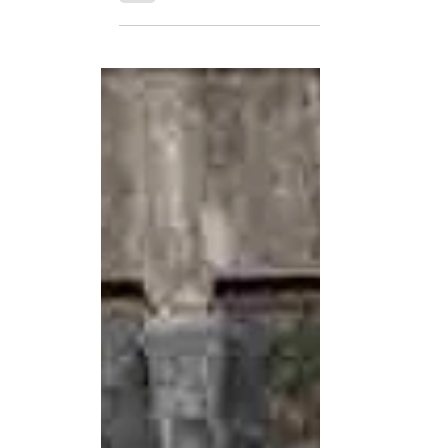
China: Aumenta a 148 el número de fal
En Gansu el total de fallecidos asciende a 117