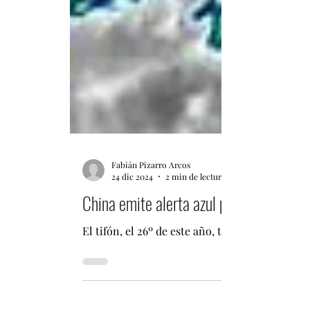
Fabián Pizarro Arcos
24 dic 2024
2 min de lectura
China emite alerta azul por tifón Pabuk
El tifón, el 26º de este año, traerá fuertes vi