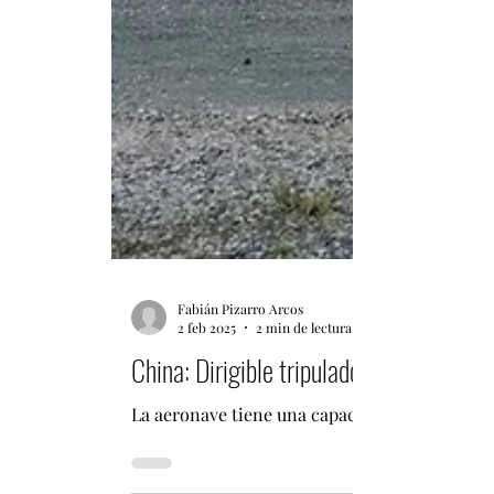
Fabián Pizarro Arcos
2 feb 2025
2 min de lectura
China: Dirigible tripulado AS700 entra