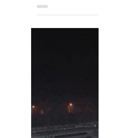
Fabián Pizarro Arcos
30 dic 2024
1 min de lectura
A solo un año de su puesta en marcha: 
El Adora Magic City puede acomodar hasta 5.24