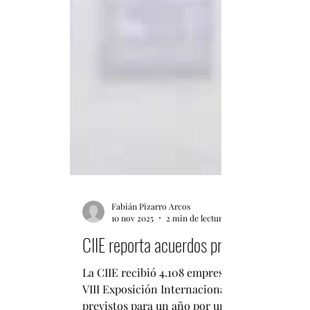
Fabián Pizarro Arcos
10 nov 2025
2 min de lectura
CIIE reporta acuerdos previstos por m
La CIIE recibió 4.108 empresas de 138 países y regiones, lo que batió record histórico en número de participantes. Por Fabián Pizarro La