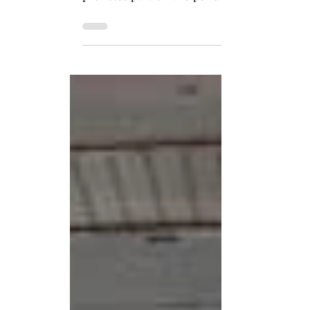
VIII Exposición Internacional de Importacione
previstos para un año por un valor de 83.490 m
récord, sostuvo el Buró de la CIIE. La exhibic