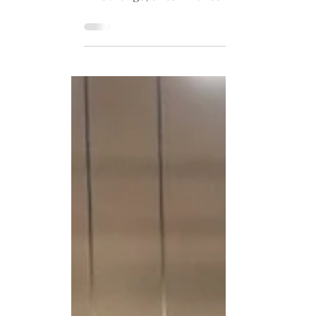
21 jun 2025
2 min de lectura
Chile suma 300 nuevos buses eléctricos
En Santiago, circulan unos 2.500, equivalentes