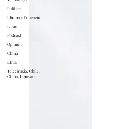
Politica
Idioma y Educación
Latam
Podcast
Opinión
China
Etnia
Telecirugía, Chile,
China, Innovaci