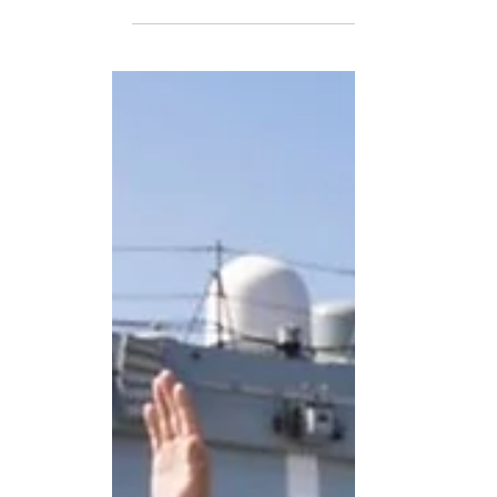
Fabián Pizarro Arcos
15 ene
4 min de lectura
Tan Suo Yi Hao, el buque chino que lleg
El Tan Suo Yi Hao llegará a Valparaíso este 1
donde realizará estudios en 33 estaciones o
Explorador N.º 1) , es el buque de investigac
Operado por el Instituto de Ciencias e Ingen