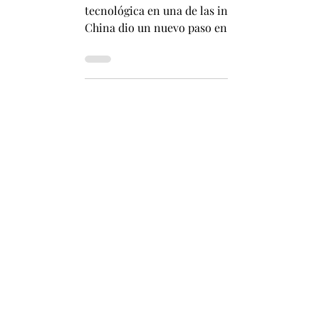
China marca un nuevo hito naval: ent
El buque metanero está equipado con válvulas
tecnológica en una de las industrias más est
China dio un nuevo paso en su avance como po
transportador de gas natural licuado (GNL) e