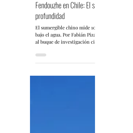
Fabián Pizarro Arcos
16 ene
3 min de lectura
Fendouzhe en Chile: El sumergible chin
profundidad
El sumergible chino mide 10,3 m de largo por 
bajo el agua. Por Fabián Pizarro Arcos El sum
al buque de investigación científica Tan Suo
hito para la ciencia marina en la región del P