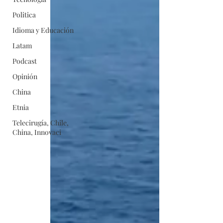
Politica
Idioma y Educación
Latam
Podcast
Opinión
China
Etnia
Telecirugía, Chile,
China, Innovaci