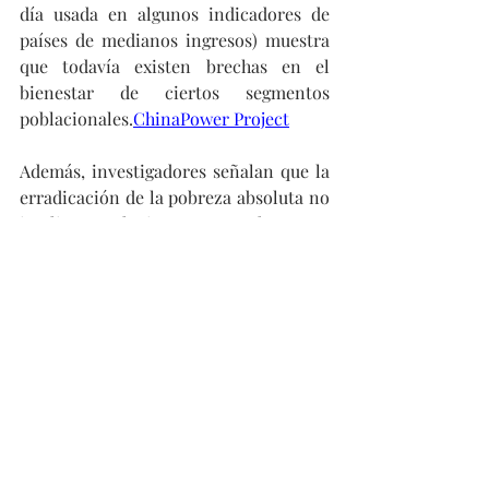
día usada en algunos indicadores de 
países de medianos ingresos) muestra 
que todavía existen brechas en el 
bienestar de ciertos segmentos 
poblacionales.
ChinaPower Project
Además, investigadores señalan que la 
erradicación de la pobreza absoluta no 
implica soluciones completas a 
problemas estructurales como la 
desigualdad entre regiones, la 
movilidad social y la pobreza 
multidimensional.
arXiv
Una contribución global
La experiencia de China ofrece 
lecciones para políticas públicas en 
otros países en desarrollo. La 