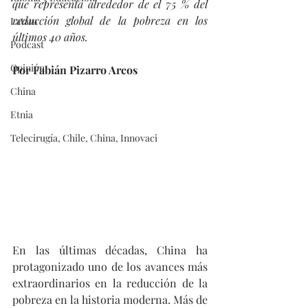
que representa alrededor de el 75 % del 
reducción global de la pobreza en los 
Latam
últimos 40 años.
Podcast
Opinión
Por Fabián Pizarro Arcos
China
Etnia
Telecirugía, Chile, China, Innovaci
En las últimas décadas, China ha 
protagonizado uno de los avances más 
extraordinarios en la reducción de la 
pobreza en la historia moderna. Más de 