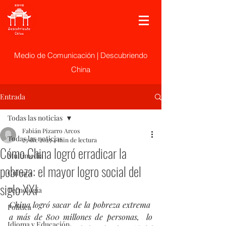
Medio de Comunicación | Descubriendo
China
Entrada
Todas las noticias
Fabián Pizarro Arcos
Todas las noticias
23 dic 2025
4 min de lectura
Cómo China logró erradicar la
Multimedia
pobreza: el mayor logro social del
Cultura
siglo XXI
Tecnología
China logró sacar de la pobreza extrema  
Politica
a más de 800 millones de personas,  lo 
Idioma y Educación