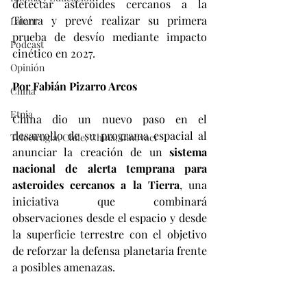
detectar asteroides cercanos a la 
Tierra y prevé realizar su primera 
Latam
prueba de desvío mediante impacto 
Podcast
cinético en 2027.
Opinión
Por Fabián Pizarro Arcos
China
Etnia
China dio un nuevo paso en el 
desarrollo de su programa espacial al 
Telecirugía, Chile, China, Innovaci
anunciar la creación de un 
sistema 
nacional de alerta temprana para 
asteroides cercanos a la Tierra
, una 
iniciativa que combinará 
observaciones desde el espacio y desde 
la superficie terrestre con el objetivo 
de reforzar la defensa planetaria frente 
a posibles amenazas.