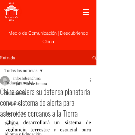
Medio de Comunicación | Descubriendo
China
Entrada
Todas las noticias
infochileenchina
Todas las noticias
2 jul
2 min de lectura
China acelera su defensa planetaria
Multimedia
con un sistema de alerta para
Cultura
asteroides cercanos a la Tierra
Tecnología
China desarrollará un sistema de 
Politica
vigilancia terrestre y espacial para 
Idioma y Educación