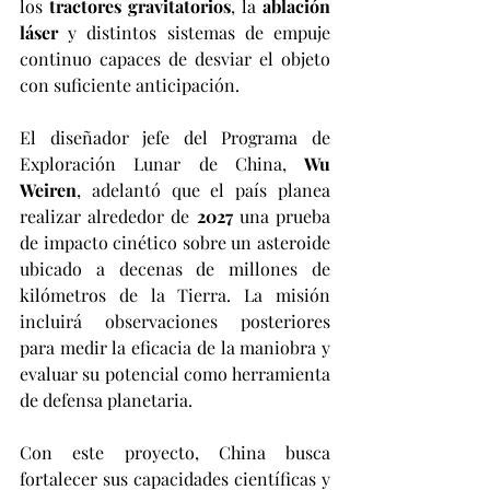
los 
tractores gravitatorios
, la 
ablación 
láser
 y distintos sistemas de empuje 
continuo capaces de desviar el objeto 
con suficiente anticipación.
El diseñador jefe del Programa de 
Exploración Lunar de China, 
Wu 
Weiren
, adelantó que el país planea 
realizar alrededor de 
2027
 una prueba 
de impacto cinético sobre un asteroide 
ubicado a decenas de millones de 
kilómetros de la Tierra. La misión 
incluirá observaciones posteriores 
para medir la eficacia de la maniobra y 
evaluar su potencial como herramienta 
de defensa planetaria.
Con este proyecto, China busca 
fortalecer sus capacidades científicas y 