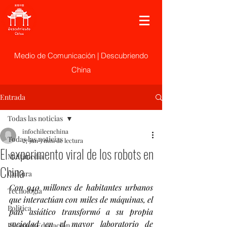
Medio de Comunicación | Descubriendo
China
Entrada
Todas las noticias
infochileenchina
Todas las noticias
27 jun
5 min de lectura
El experimento viral de los robots en
Multimedia
China
Cultura
Con 940 millones de habitantes urbanos 
Tecnología
que interactúan con miles de máquinas, el 
Politica
país asiático transformó a su propia 
sociedad en el mayor laboratorio de 
Idioma y Educación