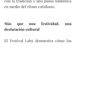
con la tradición y una pausa simbólica 
en medio del ritmo cotidiano.
Más que una festividad, una 
declaración cultural
El Festival Laba demuestra cómo las 
tradiciones chinas combinan 
espiritualidad, vida práctica y memoria 
histórica. No se trata de grandes 
desfiles ni celebraciones masivas, sino 
de un ritual íntimo que se vive en 
casas, templos y comunidades.
En un país donde el calendario lunar 
sigue marcando el pulso cultural, Laba 
recuerda la importancia de agradecer 
lo recibido, prepararse para lo que 