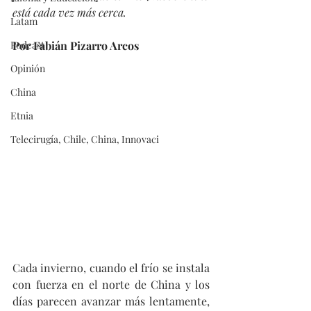
está cada vez más cerca.
Latam
Podcast
Por Fabián Pizarro Arcos
Opinión
China
Etnia
Telecirugía, Chile, China, Innovaci
Cada invierno, cuando el frío se instala 
con fuerza en el norte de China y los 
días parecen avanzar más lentamente, 