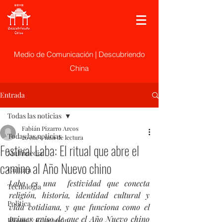
Medio de Comunicación | Descubriendo
China
Entrada
Todas las noticias
Fabián Pizarro Arcos
Todas las noticias
26 ene
4 min de lectura
Festival Laba: El ritual que abre el
Multimedia
camino al Año Nuevo chino
Cultura
Laba es una  festividad que conecta 
Tecnología
religión, historia, identidad cultural y 
Politica
vida cotidiana, y que funciona como el 
primer aviso de que el Año Nuevo chino 
Idioma y Educación