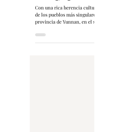
Etnia Jingpo: guardianes de la tradició
Con una rica herencia cultural, fuerte identi
de los pueblos más singulares de China. Por 
provincia de Yunnan, en el suroeste del país
se extiende a zonas fronterizas con Myanmar