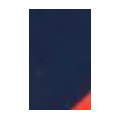
étnicos minoritarios que conforman el mosaic
principalmente en la provincia de Guizhou, 