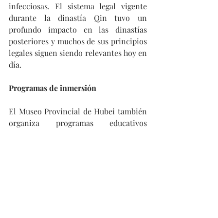
infecciosas. El sistema legal vigente 
durante la dinastía Qin tuvo un 
profundo impacto en las dinastías 
posteriores y muchos de sus principios 
legales siguen siendo relevantes hoy en 
día.
Programas de inmersión
El Museo Provincial de Hubei también 
organiza programas educativos 
regulares para aumentar el interés 
público en la historia y la cultura.
Durante un evento con temática de 
tablillas de bambú celebrado en 
diciembre pasado, 15 niños 
participaron en la experiencia de 
inmersión cultural de aprender sobre 