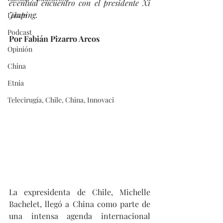
eventual encuentro con el presidente Xi 
Jinping.
Latam
Podcast
Por Fabián Pizarro Arcos
Opinión
China
Etnia
Telecirugía, Chile, China, Innovaci
La expresidenta de Chile, Michelle 
Bachelet, llegó a China como parte de 
una intensa agenda internacional 