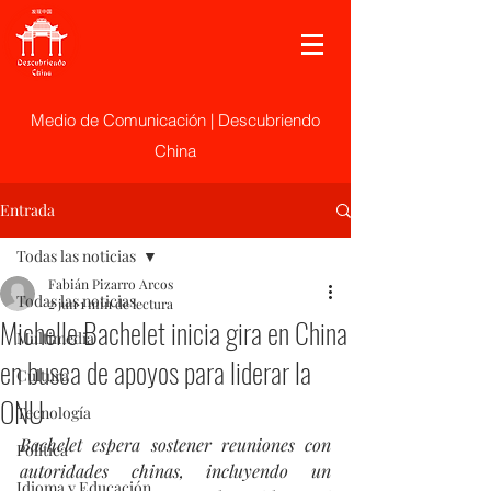
Medio de Comunicación | Descubriendo
China
Entrada
Todas las noticias
Fabián Pizarro Arcos
Todas las noticias
2 jun
1 min de lectura
Michelle Bachelet inicia gira en China
Multimedia
en busca de apoyos para liderar la
Cultura
ONU
Tecnología
Bachelet espera sostener reuniones con 
Politica
autoridades chinas, incluyendo un 
Idioma y Educación