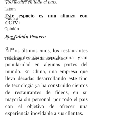
300 locales en todo el país.
Latam
Este espacio es una alianza con 
Podcast
CCTV+
Opinión
Por Fabián Pizarro
China
Etnia
En los últimos años, los restaurantes 
inteligentes han ganado una gran 
Telecirugía, Chile, China, Innovaci
popularidad en algunas partes del 
mundo. En China, una empresa que 
lleva décadas desarrollando este tipo 
de tecnología ya ha construido cientos 
de restaurantes de fideos, en su 
mayoría sin personal, por todo el país 
con el objetivo de ofrecer una 
experiencia inovidable a sus clientes.