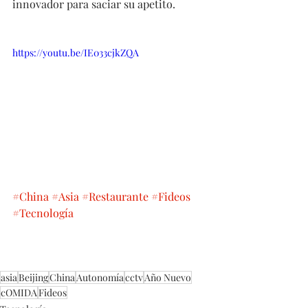
innovador para saciar su apetito.
https://youtu.be/IE033cjkZQA
#China
#Asia
#Restaurante
#Fideos
#Tecnología
asia
Beijing
China
Autonomía
cctv
Año Nuevo
cOMIDA
Fideos