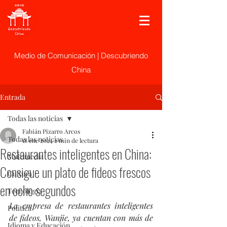
Medio de Comunicación | Descubriendo
China
Entrada
Todas las noticias
Fabián Pizarro Arcos
Todas las noticias
18 ene 2024
2 min de lectura
Restaurantes inteligentes en China:
Multimedia
Consigue un plato de fideos frescos
Cultura
en ocho segundos
Tecnología
La empresa de restaurantes inteligentes 
Politica
de fideos, Wanjie, ya cuentan con más de 
Idioma y Educación