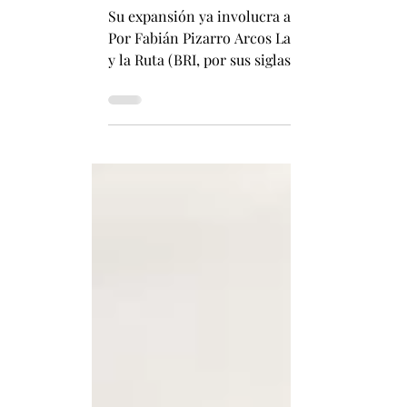
Ruta de la Seda Digital: la apuesta de 
Su expansión ya involucra a decenas de países
Por Fabián Pizarro Arcos La llamada Ruta de la Seda Digital es, en términos simples, el “Brazo tecnológi
y la Ruta (BRI, por sus siglas en inglés). Si l
logísticos, su dimensión digital trasladó esa l