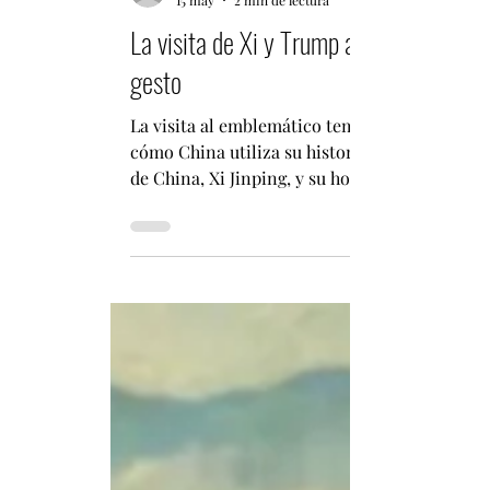
Fabián Pizarro Arcos
15 may
2 min de lectura
La visita de Xi y Trump al Templo del Ci
gesto
La visita al emblemático templo de Beijing m
cómo China utiliza su historia, patrimonio y
de China, Xi Jinping, y su homólogo estadou
cuidadosamente diseñados de la visita de Esta