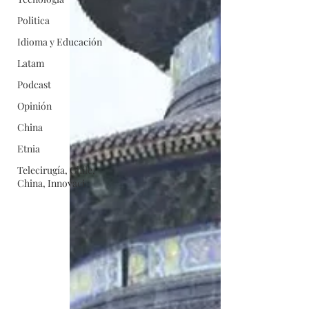
Politica
Idioma y Educación
Latam
Podcast
Opinión
China
Etnia
Telecirugía, Chile,
China, Innovaci