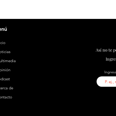
enú
icio
Así no te 
ticias
Ingre
ultimedia
pinión
Ingresa
odcast
erca de
ontacto