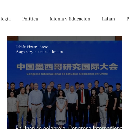
logía
Politica
Idioma y Educación
Latam
P
Fabián Pizarro Arcos
18 ago 2025
2 min de lectura
En Jinan se celebró el Congreso Internacional