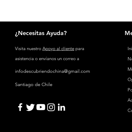
¿Necesitas Ayuda?
M
Visita nuestro
Apoyo al cliente
para
In
asistencia o envíanos un correo a
No
M
infodescubriendochina@gmail.com
O
Santiago de Chile
P
Ac
C