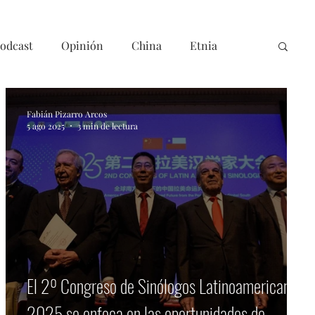
odcast
Opinión
China
Etnia
Fabián Pizarro Arcos
5 ago 2025
3 min de lectura
El 2º Congreso de Sinólogos Latinoamericanos
2025 se enfoca en las oportunidades de