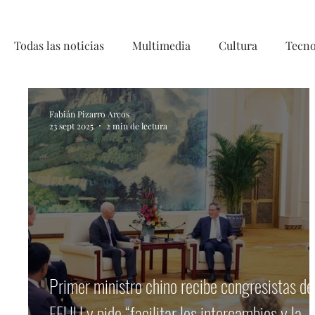
Todas las noticias
Multimedia
Cultura
Tecno
Telecirugía, Chile, China, Innovaci
Fabián Pizarro Arcos
23 sept 2025
2 min de lectura
Primer ministro chino recibe congresistas de
EEUU y pide “facilitar los intercambios y la