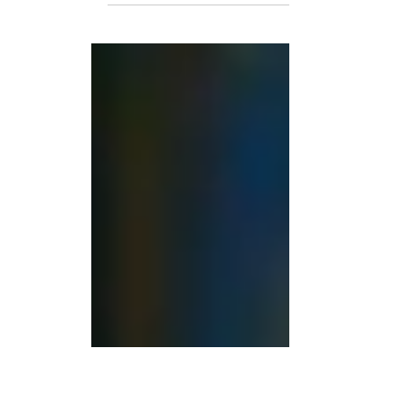
gobernanza global en un escenario de crisis y
sistema multilateral y el fortalecimiento del
tensiones. Durante un encuentro en Beijing, e