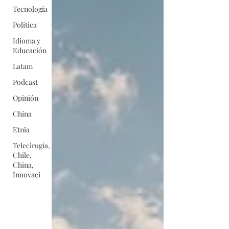
Tecnología
Politica
Idioma y
Educación
Latam
Podcast
Opinión
China
Etnia
Telecirugía,
Chile,
China,
Innovaci