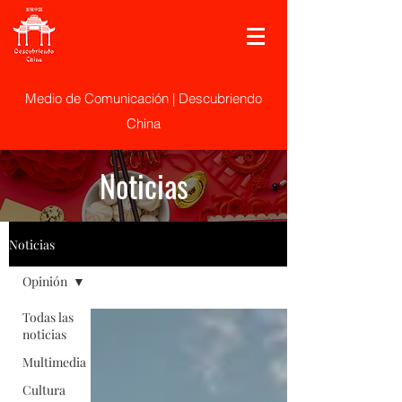
Medio de Comunicación | Descubriendo
China
Noticias
Noticias
Opinión
Todas las
noticias
Multimedia
Cultura